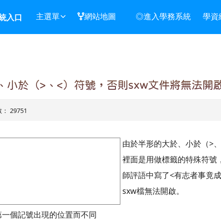
主選單
網站地圖
◎進入學務系統
學資
統入口
小於（>、<）符號，否則sxw文件將無法開
數： 29751
由於半形的大於、小於（>、<）
裡面是用做標籤的特殊符號
師評語中寫了<有志者事竟成
sxw檔無法開啟。
因為第一個記號出現的位置而不同