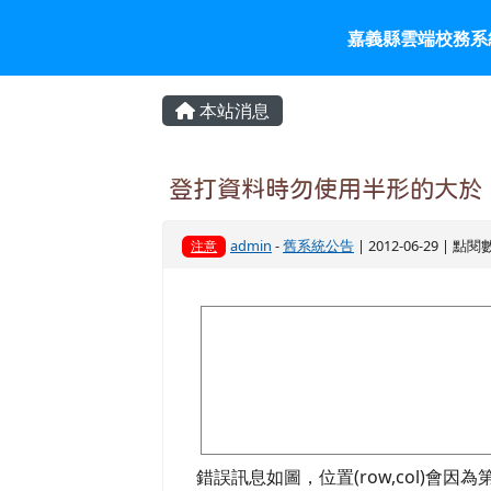
嘉義縣雲端校務系統入口
跳至主內容區
嘉義縣雲端校務系
頁尾區域
主內容區域
本站消息
登打資料時勿使用半形的大於、
admin
-
舊系統公告
| 2012-06-29 | 點閱
注意
image
錯誤訊息如圖，位置(row,col)會