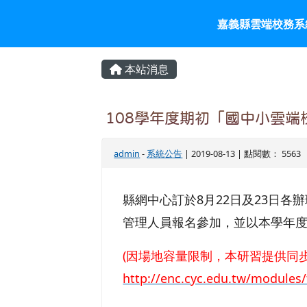
嘉義縣雲端校務系統入口
跳至主內容區
嘉義縣雲端校務系
頁尾區域
主內容區域
本站消息
108學年度期初「國中小雲
admin
-
系統公告
| 2019-08-13 | 點閱數： 5563
縣網中心訂於8月22日及23日
管理人員報名參加，並以本學年
(因場地容量限制，本研習提供同
http://enc.cyc.edu.tw/module