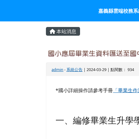
嘉義縣雲端校務系統入口
跳至主內容區
嘉義縣雲端校務系
頁尾區域
主內容區域
本站消息
國小應屆畢業生資料匯送至國
admin
-
系統公告
| 2024-03-29 | 點閱數： 934
*國小詳細操作請參考手冊
「畢業生作
一、編修畢業生升學