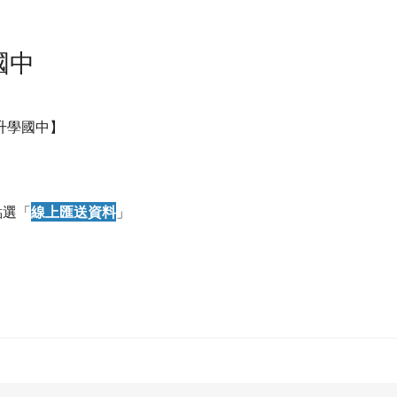
國中
升學國中】
點選「
線上匯送資料
」