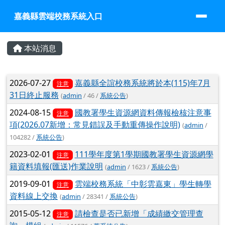
嘉義縣雲端校務系統入口
跳至主內容區
嘉義縣雲端校務系統入口
頁尾區域
主內容區域
本站消息
文章列表
2026-07-27
嘉義縣全誼校務系統將於本(115)年7月
注意
31日終止服務
(
admin
/ 46 /
系統公告
)
2024-08-15
國教署學生資源網資料傳報檢核注意事
注意
項(2026.07新增：常見錯誤及手動重傳操作說明)
(
admin
/
104282 /
系統公告
)
2023-02-01
111學年度第1學期國教署學生資源網學
注意
籍資料填報(匯送)作業說明
(
admin
/ 1623 /
系統公告
)
2019-09-01
雲端校務系統「中彰雲嘉東」學生轉學
注意
資料線上交換
(
admin
/ 28341 /
系統公告
)
2015-05-12
請檢查是否已新增「成績繳交管理查
注意