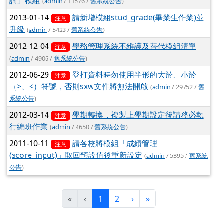
詢」模組
(
admin
/ 11576 /
舊系統公告
)
2013-01-14
請新增模組stud_grade(畢業生作業)並
注意
升級
(
admin
/ 5423 /
舊系統公告
)
2012-12-04
學務管理系統不維護及替代模組清單
注意
(
admin
/ 4906 /
舊系統公告
)
2012-06-29
登打資料時勿使用半形的大於、小於
注意
（>、<）符號，否則sxw文件將無法開啟
(
admin
/ 29752 /
舊
系統公告
)
2012-03-14
學期轉換，複製上學期設定後請務必執
注意
行編班作業
(
admin
/ 4650 /
舊系統公告
)
2011-10-11
請各校將模組「成績管理
注意
(score_input)」取回預設值後重新設定
(
admin
/ 5395 /
舊系統
公告
)
(目前頁次)
下一頁
最後頁
«
‹
1
2
›
»