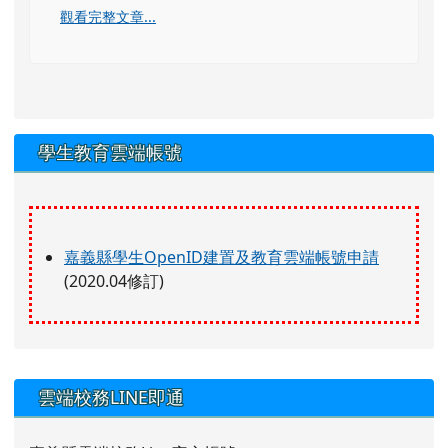
觀看完整文章...
學生教育雲端帳號
嘉義縣學生OpenID建置及教育雲端帳號申請
(2020.04修訂)
左邊區域內容
雲端校務LINE即通