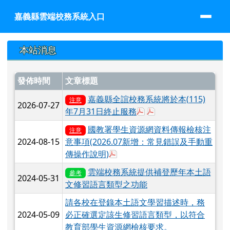
嘉義縣雲端校務系統入口
跳至主內容區
嘉義縣雲端校務系統入口
頁尾區域
上中區域內容
本站消息
發佈時間
文章標題
嘉義縣全誼校務系統將於本(115)
注意
2026-07-27
下載：全誼資料匯出路徑參
下載：縣府函-全誼校
年7月31日終止服務
國教署學生資源網資料傳報檢核注
注意
2024-08-15
意事項(2026.07新增：常見錯誤及手動重
下載：國教署-校務系統前置(檢查
傳操作說明)
雲端校務系統提供補登歷年本土語
參考
2024-05-31
文修習語言類型之功能
請各校在登錄本土語文學習描述時，務
2024-05-09
必正確選定該生修習語言類型，以符合
教育部學生資源網檢核要求。