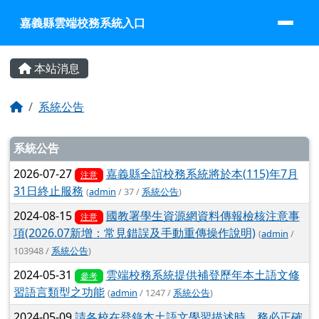
嘉義縣雲端校務系統入口
跳至主內容區
嘉義縣雲端校務系統入口
頁尾區域
主內容區域
本站消息
回首頁
系統公告
文章列表
系統公告
2026-07-27
嘉義縣全誼校務系統將於本(115)年7月
注意
31日終止服務
(
admin
/ 37 /
系統公告
)
2024-08-15
國教署學生資源網資料傳報檢核注意事
注意
項(2026.07新增：常見錯誤及手動重傳操作說明)
(
admin
/
103948 /
系統公告
)
2024-05-31
雲端校務系統提供補登歷年本土語文修
參考
習語言類型之功能
(
admin
/ 1247 /
系統公告
)
2024-05-09
請各校在登錄本土語文學習描述時，務必正確