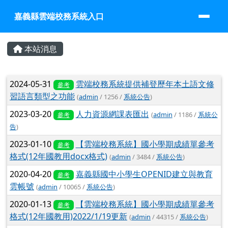
嘉義縣雲端校務系統入口
跳至主內容區
嘉義縣雲端校務系統入口
頁尾區域
主內容區域
本站消息
文章列表
2024-05-31
雲端校務系統提供補登歷年本土語文修
參考
習語言類型之功能
(
admin
/ 1256 /
系統公告
)
2023-03-20
人力資源網課表匯出
(
admin
/ 1186 /
系統公
參考
告
)
2023-01-10
【雲端校務系統】國小學期成績單參考
參考
格式(12年國教用docx格式)
(
admin
/ 3484 /
系統公告
)
2020-04-20
嘉義縣國中小學生OPENID建立與教育
參考
雲帳號
(
admin
/ 10065 /
系統公告
)
2020-01-13
【雲端校務系統】國小學期成績單參考
參考
格式(12年國教用)2022/1/19更新
(
admin
/ 44315 /
系統公告
)