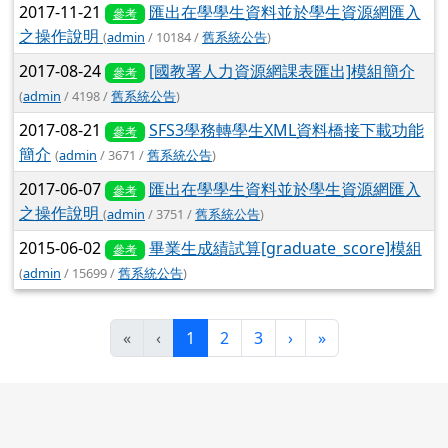
2017-11-21
匯出在學學生資料並於學生資源網匯入
參考
之操作說明
(
admin
/ 10184 /
舊系統公告
)
2017-08-24
[國教署人力資源網課表匯出]模組簡介
參考
(
admin
/ 4198 /
舊系統公告
)
2017-08-21
SFS3學務轉學生XML資料橋接下載功能
參考
簡介
(
admin
/ 3671 /
舊系統公告
)
2017-06-07
匯出在學學生資料並於學生資源網匯入
參考
之操作說明
(
admin
/ 3751 /
舊系統公告
)
2015-06-02
畢業生成績試算[graduate_score]模組
參考
(
admin
/ 15699 /
舊系統公告
)
(目前頁次)
下一頁
最後頁
«
‹
1
2
3
›
»