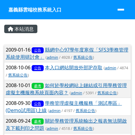
嘉義縣雲端校務系統入口
跳至主內容區
嘉義縣雲端校務系統入口
頁尾區域
主內容區域
本站消息
文章列表
2009-01-16
縣網中心97學年度寒假「SFS3學務管理
公告
系統使用研討會」
(
admin
/ 4928 /
舊系統公告
)
2008-10-06
本入口網站開放外部IP存取
(
admin
/ 4874
公告
/
舊系統公告
)
2008-10-01
如何於學校網站上鏈結或引用學務管理
參考
虛擬主機服務系統頁面內容？
(
admin
/ 5391 /
舊系統公告
)
2008-09-30
學務管理虛擬主機服務「測試專區」
公告
(Demo試用區)上線
(
admin
/ 4197 /
舊系統公告
)
2008-09-24
關於學務管理系統輸出之報表無法開啟
參考
及下載列印之問題
(
admin
/ 4518 /
舊系統公告
)