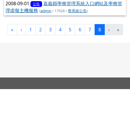
2008-09-01
嘉義縣學務管理系統入口網站及學務管
公告
理虛擬主機服務
(
admin
/ 17928 /
舊系統公告
)
第一頁
上一頁
(目前頁次)
«
‹
1
2
3
4
5
6
7
8
›
»