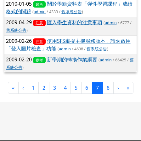
2010-01-05
關於學籍資料表「彈性學習課程」成績
參考
格式的問題
(
admin
/ 4333 /
舊系統公告
)
2009-04-29
匯入學生資料的注意事項
(
admin
/ 6777 /
注意
舊系統公告
)
2009-02-26
使用SFS虛擬主機服務版本，請勿啟用
注意
「登入圖片檢查」功能
(
admin
/ 4638 /
舊系統公告
)
2009-02-20
新學期的轉換作業綱要
(
admin
/ 66425 /
舊
參考
系統公告
)
第一頁
上一頁
(目前頁次)
下一頁
最後
«
‹
1
2
3
4
5
6
7
8
›
»