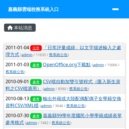
嘉義縣雲端校務系統入口
跳至主內容區
嘉義縣雲端校務系統入口
頁尾區域
主內容區域
本站消息
文章列表
2011-01-04
「日常評量成績」以文字描述輸入之處
注意
理方式
(
admin
/ 11635 /
舊系統公告
)
2011-01-03
OpenOffice.org下載點
(
admin
/ 15666 /
參考
舊系統公告
)
2010-09-01
CSV檔自動加雙引號程式（匯入新生資
參考
料之CSV檔適用）
(
admin
/ 8590 /
舊系統公告
)
2010-08-13
輸出外籍或大陸配偶配偶子女學籍交換
參考
資料CSV/XML檔
(
admin
/ 3646 /
舊系統公告
)
2010-07-30
嘉義縣99學年度國民小學學籍成績表單
參考
參考格式
(
admin
/ 7482 /
舊系統公告
)