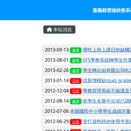
嘉義縣雲端校務系統入口
跳至主內容區
嘉義縣雲端校務系
頁尾區域
主內容區域
本站消息
文章列表
2013-09-13
彈性上班上課日的缺曠
參考
2013-08-01
SFS學務系統轉學生作
參考
2013-02-26
學生轉出如有匯出XML
參考
2013-01-14
請新增模組stud_gra
注意
2012-12-04
學務管理系統不維護及
注意
2012-08-14
若學生名冊中出現已調
參考
2012-07-06
本縣國民中小學學生成績評量
2012-06-29
登打資料時勿使用半形
注意