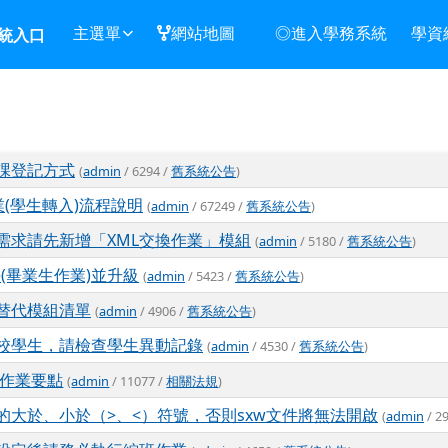
主選單
網站地圖
◎進入學務系統
學資
統入口
課登記方式
(
admin
/ 6294 /
舊系統公告
)
業(學生轉入)流程說明
(
admin
/ 67249 /
舊系統公告
)
需求請先新增「XML交換作業」模組
(
admin
/ 5180 /
舊系統公告
)
de(畢業生作業)並升級
(
admin
/ 5423 /
舊系統公告
)
替代模組清單
(
admin
/ 4906 /
舊系統公告
)
校學生，請檢查學生異動記錄
(
admin
/ 4530 /
舊系統公告
)
作業要點
(
admin
/ 11077 /
相關法規
)
的大於、小於（>、<）符號，否則sxw文件將無法開啟
(
admin
/ 2