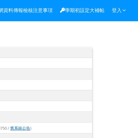
網資料傳報檢核注意事項
學期初設定大補帖
登入
9750 /
舊系統公告
)