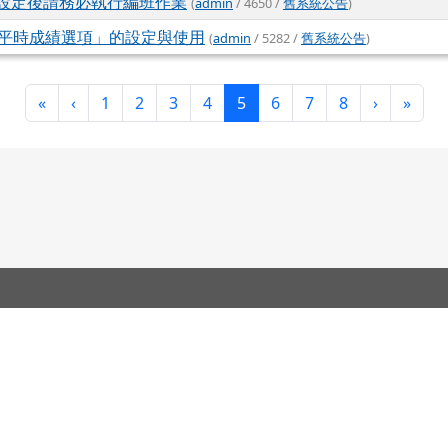
設定後請務必執行編班作業
(
admin
/ 4650 /
舊系統公告
)
功能「平時成績選項」的設定與使用
(
admin
/ 5282 /
舊系統公告
)
第一頁
上一頁
(目前頁次)
下一頁
最後
«
‹
1
2
3
4
5
6
7
8
›
»