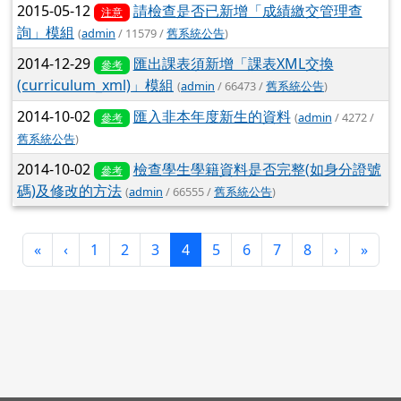
2015-05-12
請檢查是否已新增「成績繳交管理查
注意
詢」模組
(
admin
/ 11579 /
舊系統公告
)
2014-12-29
匯出課表須新增「課表XML交換
參考
(curriculum_xml)」模組
(
admin
/ 66473 /
舊系統公告
)
2014-10-02
匯入非本年度新生的資料
(
admin
/ 4272 /
參考
舊系統公告
)
2014-10-02
檢查學生學籍資料是否完整(如身分證號
參考
碼)及修改的方法
(
admin
/ 66555 /
舊系統公告
)
第一頁
上一頁
(目前頁次)
下一頁
最後
«
‹
1
2
3
4
5
6
7
8
›
»