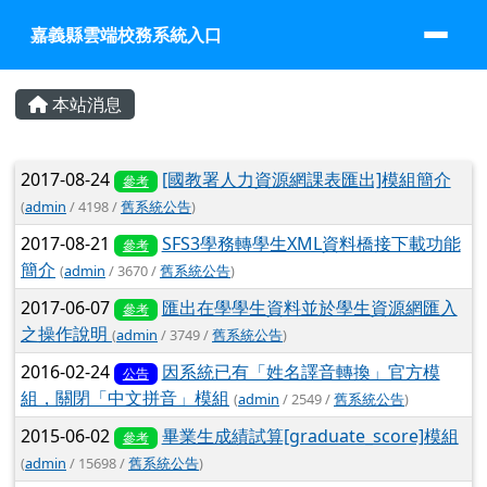
嘉義縣雲端校務系統入口
跳至主內容區
嘉義縣雲端校務系統入口
頁尾區域
主內容區域
本站消息
文章列表
2017-08-24
[國教署人力資源網課表匯出]模組簡介
參考
(
admin
/ 4198 /
舊系統公告
)
2017-08-21
SFS3學務轉學生XML資料橋接下載功能
參考
簡介
(
admin
/ 3670 /
舊系統公告
)
2017-06-07
匯出在學學生資料並於學生資源網匯入
參考
之操作說明
(
admin
/ 3749 /
舊系統公告
)
2016-02-24
因系統已有「姓名譯音轉換」官方模
公告
組，關閉「中文拼音」模組
(
admin
/ 2549 /
舊系統公告
)
2015-06-02
畢業生成績試算[graduate_score]模組
參考
(
admin
/ 15698 /
舊系統公告
)