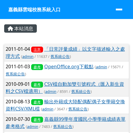
嘉義縣雲端校務系統入口
跳至主內容區
嘉義縣雲端校務系統入口
頁尾區域
主內容區域
本站消息
文章列表
2011-01-04
「日常評量成績」以文字描述輸入之處
注意
理方式
(
admin
/ 11637 /
舊系統公告
)
2011-01-03
OpenOffice.org下載點
(
admin
/ 15671 /
參考
舊系統公告
)
2010-09-01
CSV檔自動加雙引號程式（匯入新生資
參考
料之CSV檔適用）
(
admin
/ 8591 /
舊系統公告
)
2010-08-13
輸出外籍或大陸配偶配偶子女學籍交換
參考
資料CSV/XML檔
(
admin
/ 3647 /
舊系統公告
)
2010-07-30
嘉義縣99學年度國民小學學籍成績表單
參考
參考格式
(
admin
/ 7483 /
舊系統公告
)