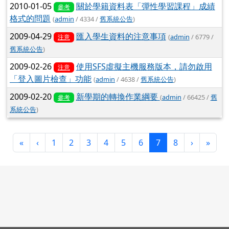
2010-01-05
關於學籍資料表「彈性學習課程」成績
參考
格式的問題
(
admin
/ 4334 /
舊系統公告
)
2009-04-29
匯入學生資料的注意事項
(
admin
/ 6779 /
注意
舊系統公告
)
2009-02-26
使用SFS虛擬主機服務版本，請勿啟用
注意
「登入圖片檢查」功能
(
admin
/ 4638 /
舊系統公告
)
2009-02-20
新學期的轉換作業綱要
(
admin
/ 66425 /
舊
參考
系統公告
)
第一頁
上一頁
(目前頁次)
下一頁
最後
«
‹
1
2
3
4
5
6
7
8
›
»