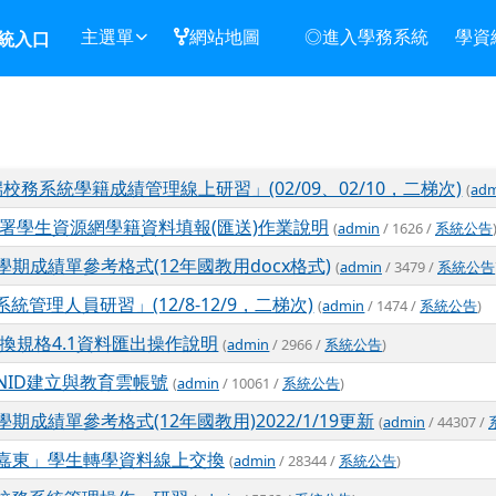
主選單
網站地圖
◎進入學務系統
學資
統入口
校務系統學籍成績管理線上研習」(02/09、02/10，二梯次)
(
ad
教署學生資源網學籍資料填報(匯送)作業說明
(
admin
/ 1626 /
系統公告
期成績單參考格式(12年國教用docx格式)
(
admin
/ 3479 /
系統公告
管理人員研習」(12/8-12/9，二梯次)
(
admin
/ 1474 /
系統公告
)
換規格4.1資料匯出操作說明
(
admin
/ 2966 /
系統公告
)
NID建立與教育雲帳號
(
admin
/ 10061 /
系統公告
)
成績單參考格式(12年國教用)2022/1/19更新
(
admin
/ 44307 /
嘉東」學生轉學資料線上交換
(
admin
/ 28344 /
系統公告
)