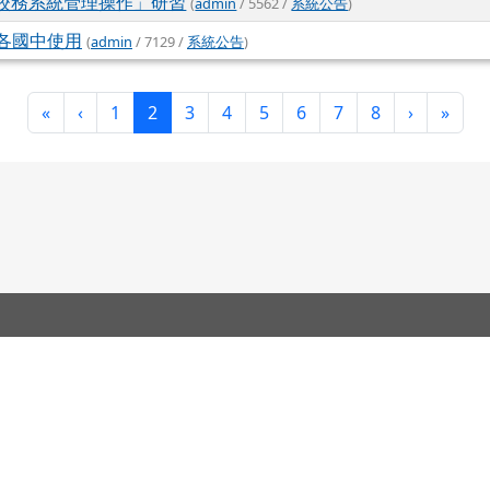
端校務系統管理操作」研習
(
admin
/ 5562 /
系統公告
)
各國中使用
(
admin
/ 7129 /
系統公告
)
第一頁
上一頁
(目前頁次)
下一頁
最後
«
‹
1
2
3
4
5
6
7
8
›
»