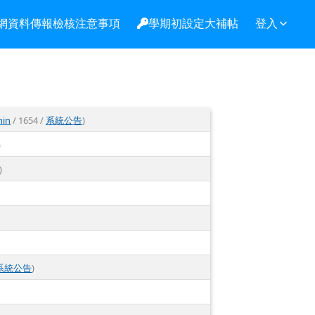
網資料傳報檢核注意事項
學期初設定大補帖
登入
min
/ 1654 /
系統公告
)
)
)
系統公告
)