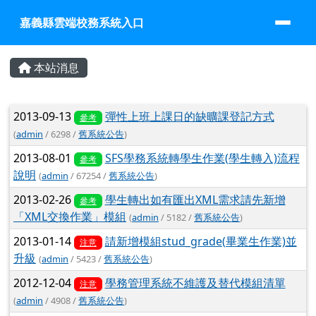
嘉義縣雲端校務系統入口
跳至主內容區
嘉義縣雲端校務系統入口
頁尾區域
主內容區域
本站消息
文章列表
2013-09-13
彈性上班上課日的缺曠課登記方式
參考
(
admin
/ 6298 /
舊系統公告
)
2013-08-01
SFS學務系統轉學生作業(學生轉入)流程
參考
說明
(
admin
/ 67254 /
舊系統公告
)
2013-02-26
學生轉出如有匯出XML需求請先新增
參考
「XML交換作業」模組
(
admin
/ 5182 /
舊系統公告
)
2013-01-14
請新增模組stud_grade(畢業生作業)並
注意
升級
(
admin
/ 5423 /
舊系統公告
)
2012-12-04
學務管理系統不維護及替代模組清單
注意
(
admin
/ 4908 /
舊系統公告
)