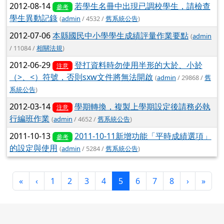
2012-08-14
若學生名冊中出現已調校學生，請檢查
參考
學生異動記錄
(
admin
/ 4532 /
舊系統公告
)
2012-07-06
本縣國民中小學學生成績評量作業要點
(
admin
/ 11084 /
相關法規
)
2012-06-29
登打資料時勿使用半形的大於、小於
注意
（>、<）符號，否則sxw文件將無法開啟
(
admin
/ 29868 /
舊
系統公告
)
2012-03-14
學期轉換，複製上學期設定後請務必執
注意
行編班作業
(
admin
/ 4652 /
舊系統公告
)
2011-10-13
2011-10-11新增功能「平時成績選項」
參考
的設定與使用
(
admin
/ 5284 /
舊系統公告
)
第一頁
上一頁
(目前頁次)
下一頁
最後
«
‹
1
2
3
4
5
6
7
8
›
»